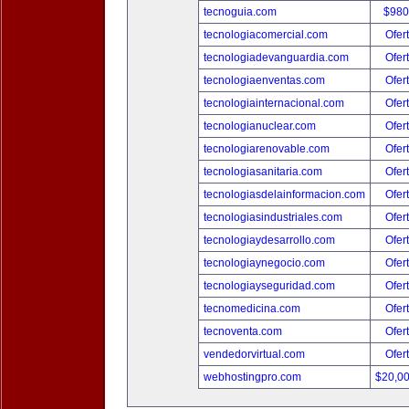
tecnoguia.com
$980
tecnologiacomercial.com
Ofer
tecnologiadevanguardia.com
Ofer
tecnologiaenventas.com
Ofer
tecnologiainternacional.com
Ofer
tecnologianuclear.com
Ofer
tecnologiarenovable.com
Ofer
tecnologiasanitaria.com
Ofer
tecnologiasdelainformacion.com
Ofer
tecnologiasindustriales.com
Ofer
tecnologiaydesarrollo.com
Ofer
tecnologiaynegocio.com
Ofer
tecnologiayseguridad.com
Ofer
tecnomedicina.com
Ofer
tecnoventa.com
Ofer
vendedorvirtual.com
Ofer
webhostingpro.com
$20,0