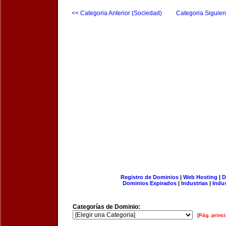
<< Categoria Anterior (Sociedad)
Categoria Siguien
Registro de Dominios
|
Web Hosting
|
D
Dominios Expirados
|
Industrias
|
Indu
Categorías de Dominio:
[Pág. princi