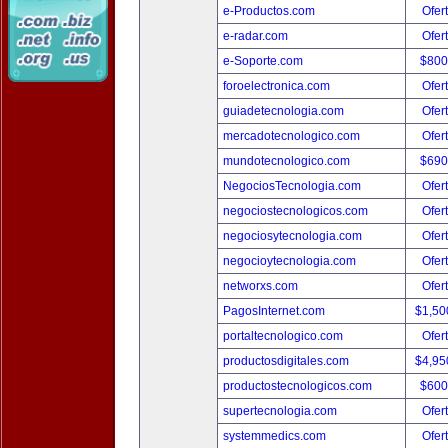
e-Productos.com
Ofer
e-radar.com
Ofer
e-Soporte.com
$800
foroelectronica.com
Ofer
guiadetecnologia.com
Ofer
mercadotecnologico.com
Ofer
mundotecnologico.com
$690
NegociosTecnologia.com
Ofer
negociostecnologicos.com
Ofer
negociosytecnologia.com
Ofer
negocioytecnologia.com
Ofer
networxs.com
Ofer
PagosInternet.com
$1,50
portaltecnologico.com
Ofer
productosdigitales.com
$4,95
productostecnologicos.com
$600
supertecnologia.com
Ofer
systemmedics.com
Ofer