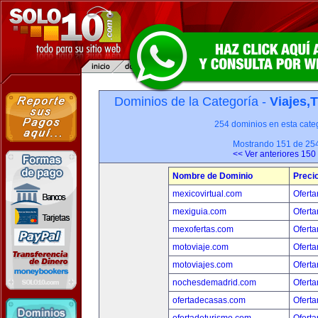
Dominios de la Categoría -
Viajes,
254 dominios en esta categ
Mostrando 151 de 25
<< Ver anteriores 150
Nombre de Dominio
Preci
mexicovirtual.com
Oferta
mexiguia.com
Oferta
mexofertas.com
Oferta
motoviaje.com
Oferta
motoviajes.com
Oferta
nochesdemadrid.com
Oferta
ofertadecasas.com
Oferta