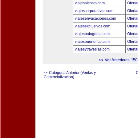
viajesalcosto.com
Oferta
viajescorporativos.com
Oferta
viajesenvacaciones.com
Oferta
viajesexclusivos.com
Oferta
viajespatagonia.com
Oferta
viajespuertorico.com
Oferta
viajesytravesias.com
Oferta
<< Ver Anteriores 150
<< Categoria Anterior (Ventas y
C
Comercializacion)