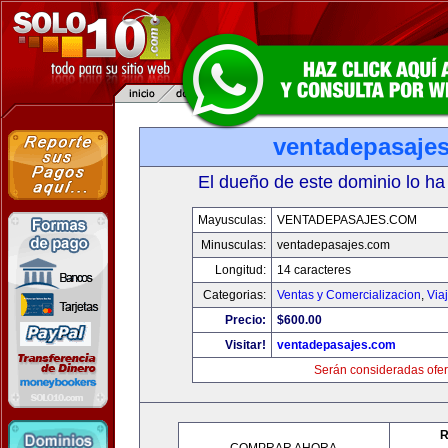
ventadepasaje
El dueño de este dominio lo ha
Mayusculas:
VENTADEPASAJES.COM
Minusculas:
ventadepasajes.com
Longitud:
14 caracteres
Categorias:
Ventas y Comercializacion
,
Via
Precio:
$600.00
Visitar!
ventadepasajes.com
Serán consideradas ofer
R