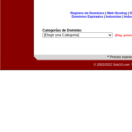
Registro de Dominios
|
Web Hosting
|
D
Dominios Expirados
|
Industrias
|
Indu
Categorías de Dominio:
[Pág. princi
** Precios expre
© 2002/2022 Solo10.com