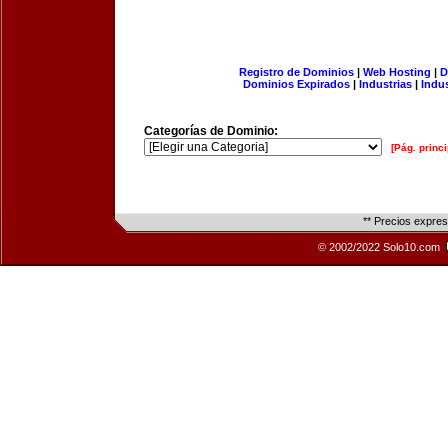
Registro de Dominios
|
Web Hosting
|
D
Dominios Expirados
|
Industrias
|
Indu
Categorías de Dominio:
[Pág. princi
** Precios expre
© 2002/2022 Solo10.com