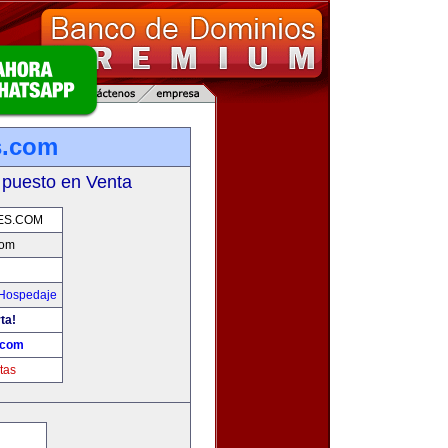
s.com
 puesto en Venta
ES.COM
com
 Hospedaje
ta!
.com
tas