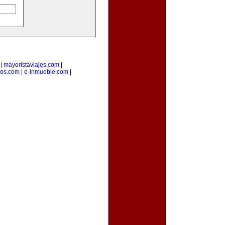
|
mayoristaviajes.com
|
ios.com
|
e-inmueble.com
|