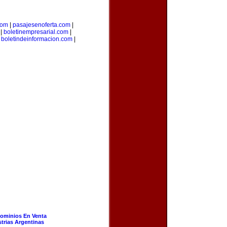
com
|
pasajesenoferta.com
|
|
boletinempresarial.com
|
|
boletindeinformacion.com
|
ominios En Venta
strias Argentinas