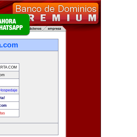
a.com
RTA.COM
com
 Hospedaje
ta!
.com
tas