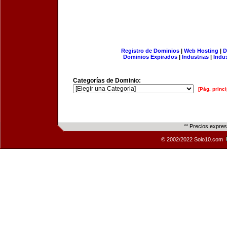
Registro de Dominios
|
Web Hosting
|
D
Dominios Expirados
|
Industrias
|
Indu
Categorías de Dominio:
[Pág. princi
** Precios expre
© 2002/2022 Solo10.com