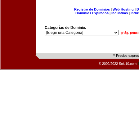
Registro de Dominios
|
Web Hosting
|
D
Dominios Expirados
|
Industrias
|
Indu
Categorías de Dominio:
[Pág. princi
** Precios expre
© 2002/2022 Solo10.com