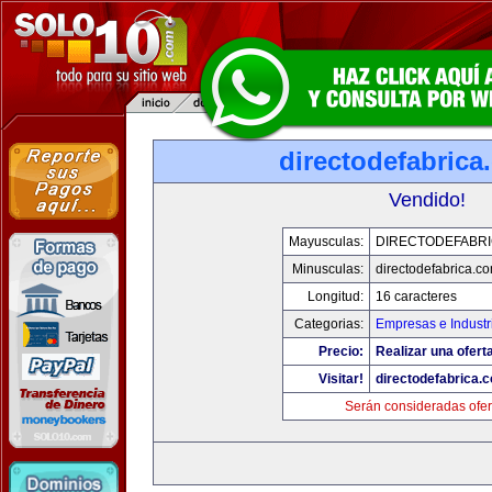
directodefabrica
Vendido!
Mayusculas:
DIRECTODEFABRI
Minusculas:
directodefabrica.co
Longitud:
16 caracteres
Categorias:
Empresas e Industr
Precio:
Realizar una ofert
Visitar!
directodefabrica.
Serán consideradas ofer