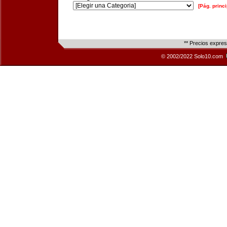
[Pág. princi
** Precios expre
© 2002/2022 Solo10.com