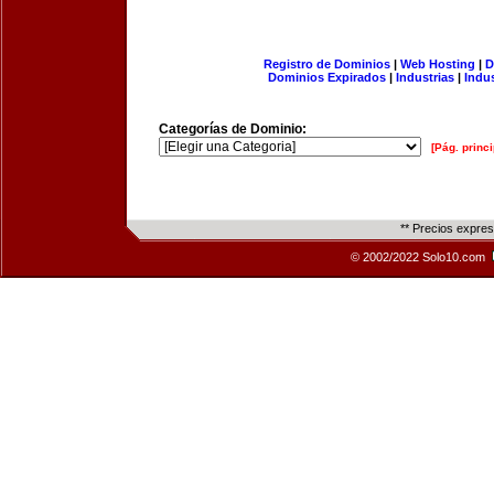
Registro de Dominios
|
Web Hosting
|
D
Dominios Expirados
|
Industrias
|
Indu
Categorías de Dominio:
[Pág. princi
** Precios expre
© 2002/2022 Solo10.com