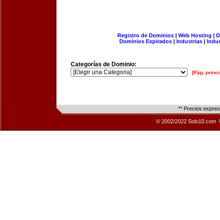
Registro de Dominios
|
Web Hosting
|
D
Dominios Expirados
|
Industrias
|
Indu
Categorías de Dominio:
[Pág. princi
** Precios expre
© 2002/2022 Solo10.com