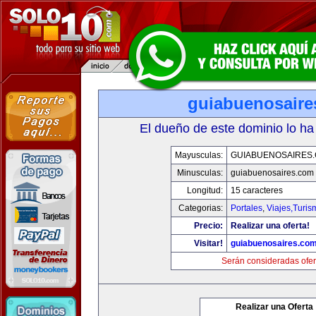
guiabuenosaire
El dueño de este dominio lo ha
Mayusculas:
GUIABUENOSAIRES
Minusculas:
guiabuenosaires.com
Longitud:
15 caracteres
Categorias:
Portales
,
Viajes,Turi
Precio:
Realizar una oferta!
Visitar!
guiabuenosaires.co
Serán consideradas ofer
Realizar una Oferta