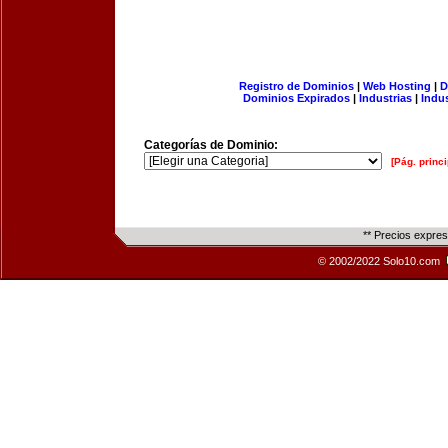
Registro de Dominios
|
Web Hosting
|
D
Dominios Expirados
|
Industrias
|
Indu
Categorías de Dominio:
[Pág. princi
** Precios expre
© 2002/2022 Solo10.com