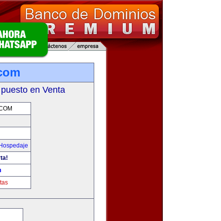
.com
 puesto en Venta
.COM
 Hospedaje
ta!
m
tas