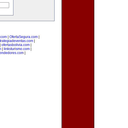
.com
|
OfertaSegura.com
|
trategiadeventas.com
|
|
ofertasbolivia.com
|
m
|
linksturismo.com
|
endedores.com
|