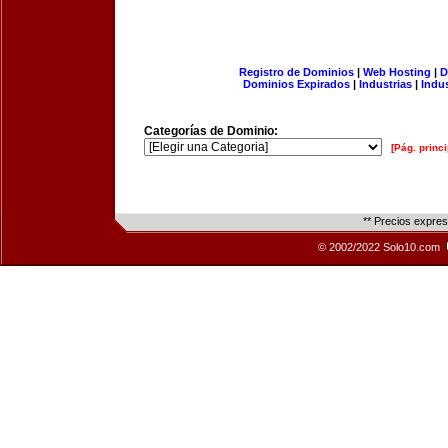
Registro de Dominios
|
Web Hosting
|
D
Dominios Expirados
|
Industrias
|
Indu
Categorías de Dominio:
[Pág. princi
** Precios expre
© 2002/2022 Solo10.com