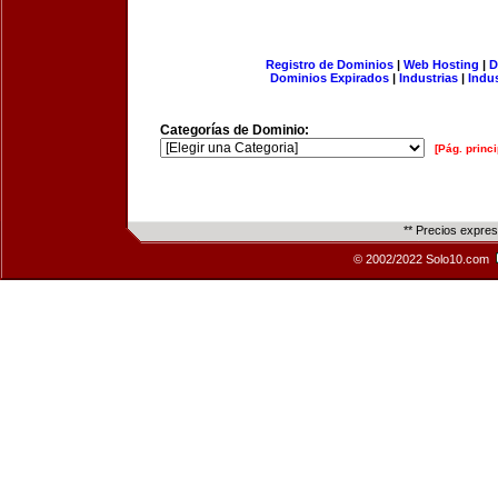
Registro de Dominios
|
Web Hosting
|
D
Dominios Expirados
|
Industrias
|
Indu
Categorías de Dominio:
[Pág. princi
** Precios expre
© 2002/2022 Solo10.com