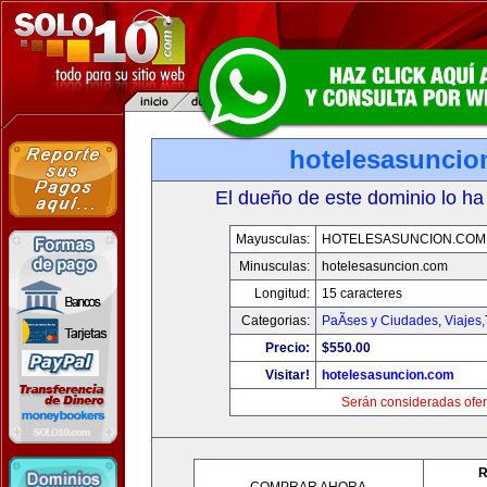
hotelesasuncio
El dueño de este dominio lo ha
Mayusculas:
HOTELESASUNCION.COM
Minusculas:
hotelesasuncion.com
Longitud:
15 caracteres
Categorias:
PaÃ­ses y Ciudades
,
Viajes
Precio:
$550.00
Visitar!
hotelesasuncion.com
Serán consideradas ofer
R