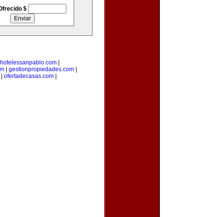
Ofrecido $
hotelessanpablo.com
|
om
|
gestionpropiedades.com
|
|
ofertadecasas.com
|