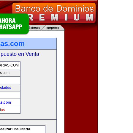
ias.com
 puesto en Venta
ARIAS.COM
as.com
iedades
ias.com
tas
ealizar una Oferta