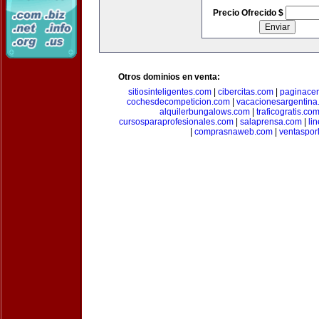
Precio Ofrecido $
Otros dominios en venta:
sitiosinteligentes.com
|
cibercitas.com
|
paginacen
cochesdecompeticion.com
|
vacacionesargentina
alquilerbungalows.com
|
traficogratis.co
cursosparaprofesionales.com
|
salaprensa.com
|
li
|
comprasnaweb.com
|
ventaspo