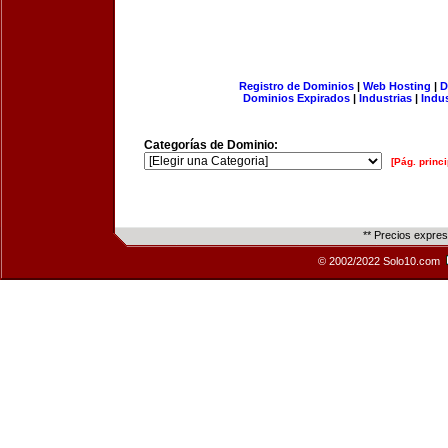
Registro de Dominios
|
Web Hosting
|
D
Dominios Expirados
|
Industrias
|
Indu
Categorías de Dominio:
[Pág. princi
** Precios expre
© 2002/2022 Solo10.com