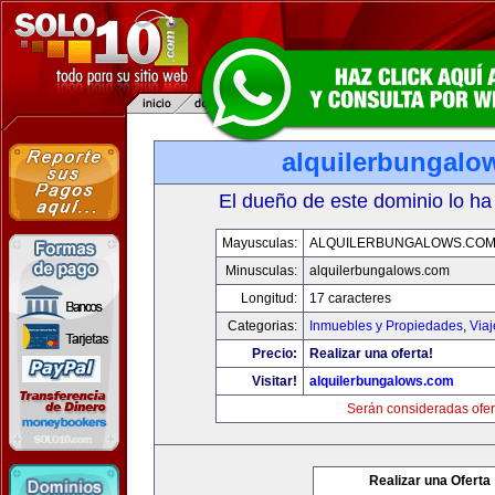
alquilerbungalo
El dueño de este dominio lo ha
Mayusculas:
ALQUILERBUNGALOWS.CO
Minusculas:
alquilerbungalows.com
Longitud:
17 caracteres
Categorias:
Inmuebles y Propiedades
,
Via
Precio:
Realizar una oferta!
Visitar!
alquilerbungalows.com
Serán consideradas ofer
Realizar una Oferta