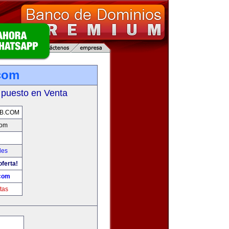
com
 puesto en Venta
B.COM
com
les
oferta!
com
tas