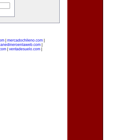
com
|
mercadochileno.com
|
ganedineroenlaweb.com
|
.com
|
ventadesuelo.com
|