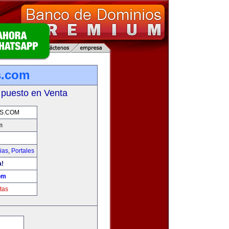
s.com
 puesto en Venta
S.COM
m
ias
,
Portales
a!
om
tas