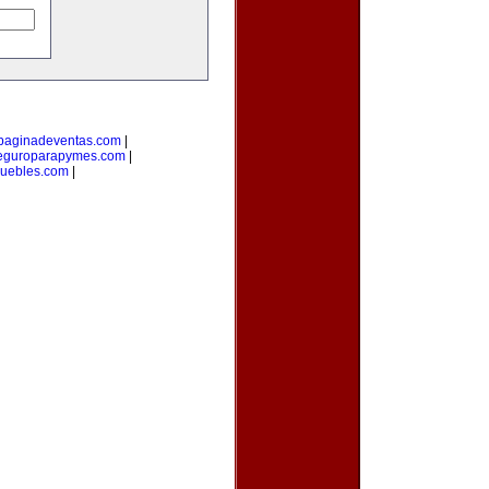
paginadeventas.com
|
eguroparapymes.com
|
muebles.com
|