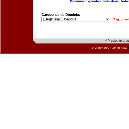
Dominios Expirados
|
Industrias
|
Indu
Categorías de Dominio:
[Pág. princi
** Precios expre
© 2002/2022 Solo10.com