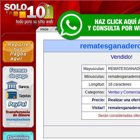
rematesganader
Vendido!
Mayusculas:
REMATESGANAD
Minusculas:
rematesganadero
Longitud:
16 caracteres
Categorias:
Ventas y Comercia
Precio:
Realizar una ofert
Visitar!
rematesganader
Serán consideradas ofer