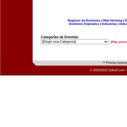
Registro de Dominios
|
Web Hosting
|
D
Dominios Expirados
|
Industrias
|
Indu
Categorías de Dominio:
[Pág. princi
** Precios expre
© 2002/2022 Solo10.com