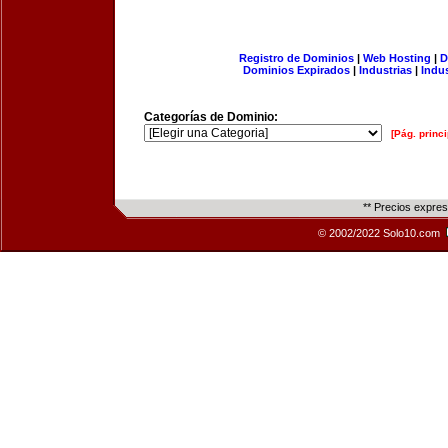
Registro de Dominios
|
Web Hosting
|
D
Dominios Expirados
|
Industrias
|
Indu
Categorías de Dominio:
[Pág. princi
** Precios expre
© 2002/2022 Solo10.com