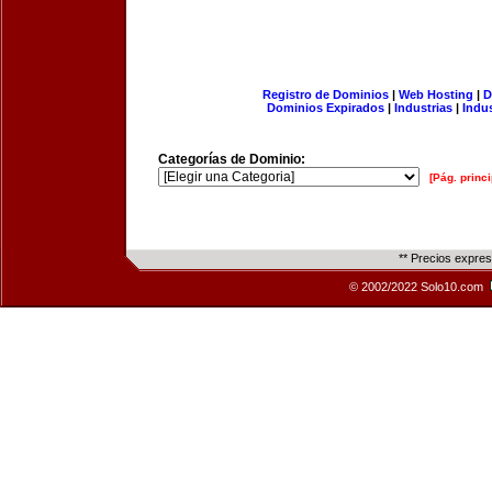
Registro de Dominios
|
Web Hosting
|
D
Dominios Expirados
|
Industrias
|
Indu
Categorías de Dominio:
[Pág. princi
** Precios expre
© 2002/2022 Solo10.com