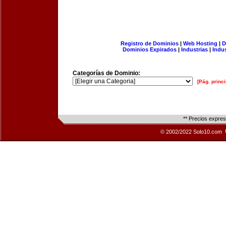
Registro de Dominios
|
Web Hosting
|
D
Dominios Expirados
|
Industrias
|
Indu
Categorías de Dominio:
[Pág. princi
** Precios expre
© 2002/2022 Solo10.com