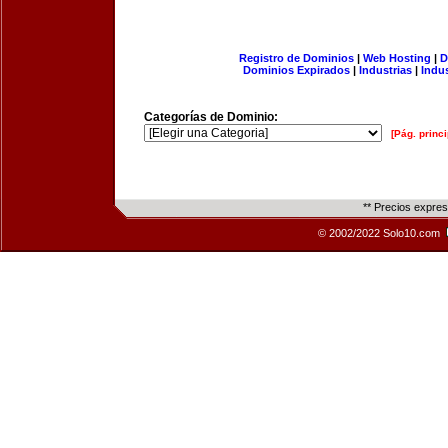
Registro de Dominios
|
Web Hosting
|
D
Dominios Expirados
|
Industrias
|
Indu
Categorías de Dominio:
[Pág. princi
** Precios expre
© 2002/2022 Solo10.com