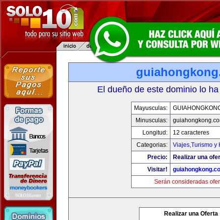
guiahongkong
El dueño de este dominio lo ha
Mayusculas:
GUIAHONGKON
Minusculas:
guiahongkong.c
Longitud:
12 caracteres
Categorias:
Viajes,Turismo y
Precio:
Realizar una ofer
Visitar!
guiahongkong.c
Serán consideradas ofer
Realizar una Oferta