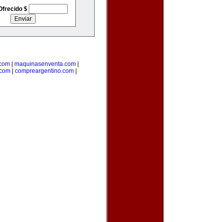
Ofrecido $
.com
|
maquinasenventa.com
|
.com
|
compreargentino.com
|