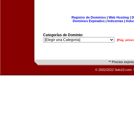
Registro de Dominios
|
Web Hosting
|
D
Dominios Expirados
|
Industrias
|
Indu
Categorías de Dominio:
[Pág. princi
** Precios expre
© 2002/2022 Solo10.com