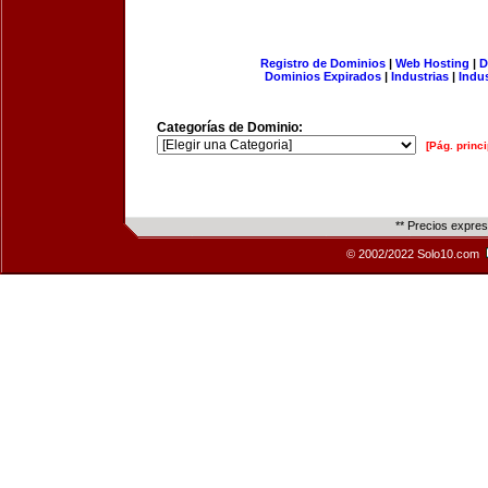
Registro de Dominios
|
Web Hosting
|
D
Dominios Expirados
|
Industrias
|
Indu
Categorías de Dominio:
[Pág. princi
** Precios expre
© 2002/2022 Solo10.com