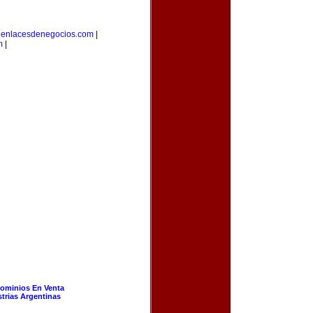
|
enlacesdenegocios.com
|
m
|
ominios En Venta
strias Argentinas