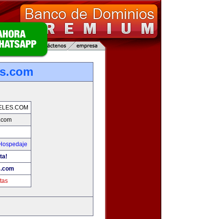
es.com
ELES.COM
.com
 Hospedaje
ta!
s.com
tas