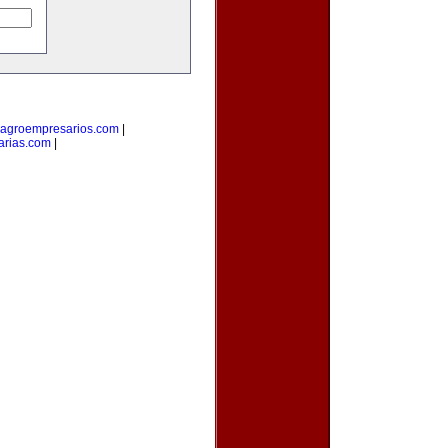
agroempresarios.com
|
arias.com
|