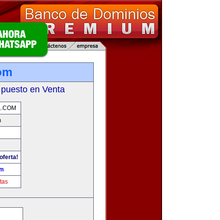
com
 puesto en Venta
L.COM
m
oferta!
om
tas