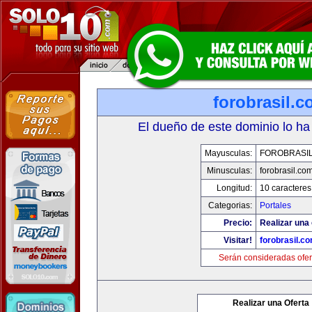
forobrasil.
El dueño de este dominio lo ha
Mayusculas:
FOROBRASI
Minusculas:
forobrasil.co
Longitud:
10 caracteres
Categorias:
Portales
Precio:
Realizar una 
Visitar!
forobrasil.c
Serán consideradas ofer
Realizar una Oferta