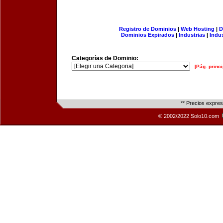
Registro de Dominios
|
Web Hosting
|
D
Dominios Expirados
|
Industrias
|
Indu
Categorías de Dominio:
[Pág. princi
** Precios expre
© 2002/2022 Solo10.com