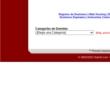
Registro de Dominios
|
Web Hosting
|
D
Dominios Expirados
|
Industrias
|
Indu
Categorías de Dominio:
[Pág. princi
** Precios expre
© 2002/2022 Solo10.com