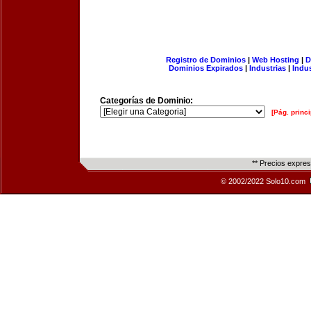
Registro de Dominios
|
Web Hosting
|
D
Dominios Expirados
|
Industrias
|
Indu
Categorías de Dominio:
[Pág. princi
** Precios expre
© 2002/2022 Solo10.com