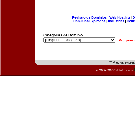
Registro de Dominios
|
Web Hosting
|
D
Dominios Expirados
|
Industrias
|
Indu
Categorías de Dominio:
[Pág. princi
** Precios expre
© 2002/2022 Solo10.com