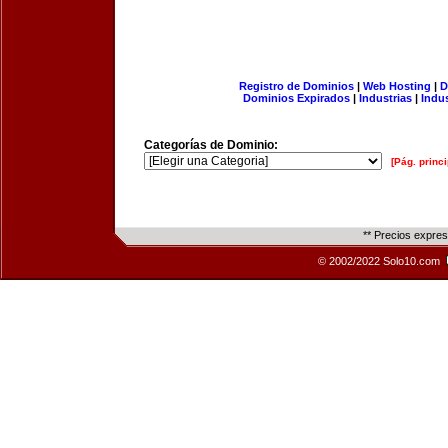
Registro de Dominios
|
Web Hosting
|
D
Dominios Expirados
|
Industrias
|
Indu
Categorías de Dominio:
[Pág. princi
** Precios expre
© 2002/2022 Solo10.com