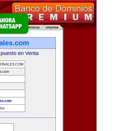
ales.com
 puesto en Venta
IONALES.COM
es.com
les.com
tas