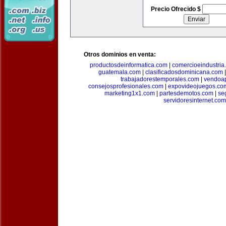
Precio Ofrecido $
Otros dominios en venta:
productosdeinformatica.com
|
comercioeindustria
guatemala.com
|
clasificadosdominicana.com
trabajadorestemporales.com
|
vendoa
consejosprofesionales.com
|
expovideojuegos.co
marketing1x1.com
|
partesdemotos.com
|
se
servidoresinternet.com