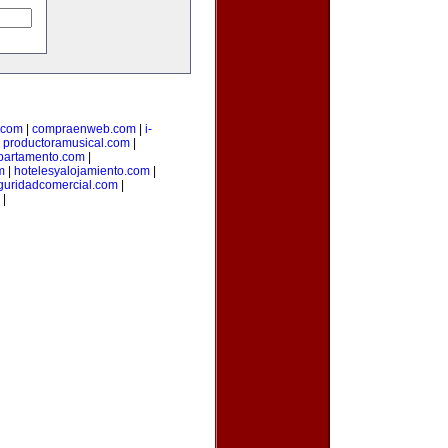
.com
|
compraenweb.com
|
i-
|
productoramusical.com
|
partamento.com
|
m
|
hotelesyalojamiento.com
|
guridadcomercial.com
|
|