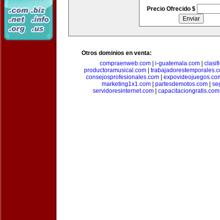
Precio Ofrecido $
Otros dominios en venta:
compraenweb.com
|
i-guatemala.com
|
clasi
productoramusical.com
|
trabajadorestemporales.
consejosprofesionales.com
|
expovideojuegos.co
marketing1x1.com
|
partesdemotos.com
|
se
servidoresinternet.com
|
capacitaciongratis.com