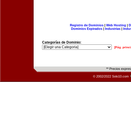
Registro de Dominios
|
Web Hosting
|
D
Dominios Expirados
|
Industrias
|
Indu
Categorías de Dominio:
[Pág. princi
** Precios expre
© 2002/2022 Solo10.com