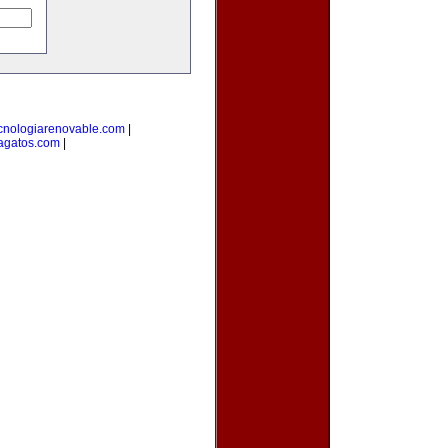
cnologiarenovable.com
|
agatos.com
|