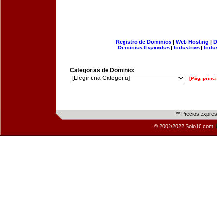
Registro de Dominios
|
Web Hosting
|
D
Dominios Expirados
|
Industrias
|
Indu
Categorías de Dominio:
[Pág. princi
** Precios expre
© 2002/2022 Solo10.com