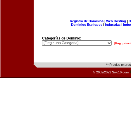
Registro de Dominios
|
Web Hosting
|
D
Dominios Expirados
|
Industrias
|
Indu
Categorías de Dominio:
[Pág. princi
** Precios expre
© 2002/2022 Solo10.com