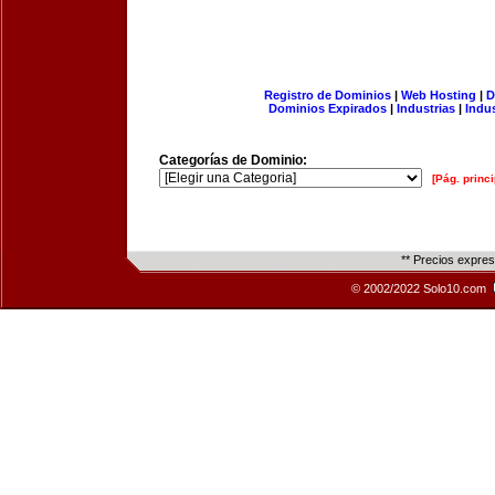
Registro de Dominios
|
Web Hosting
|
D
Dominios Expirados
|
Industrias
|
Indu
Categorías de Dominio:
[Pág. princi
** Precios expre
© 2002/2022 Solo10.com