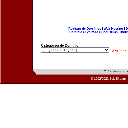
Registro de Dominios
|
Web Hosting
|
D
Dominios Expirados
|
Industrias
|
Indu
Categorías de Dominio:
[Pág. princi
** Precios expre
© 2002/2022 Solo10.com