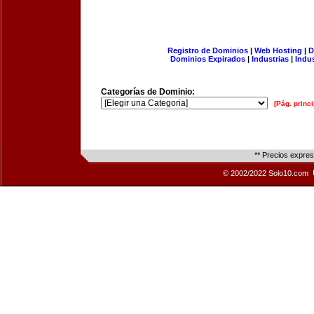
Registro de Dominios
|
Web Hosting
|
D
Dominios Expirados
|
Industrias
|
Indu
Categorías de Dominio:
[Pág. princi
** Precios expre
© 2002/2022 Solo10.com