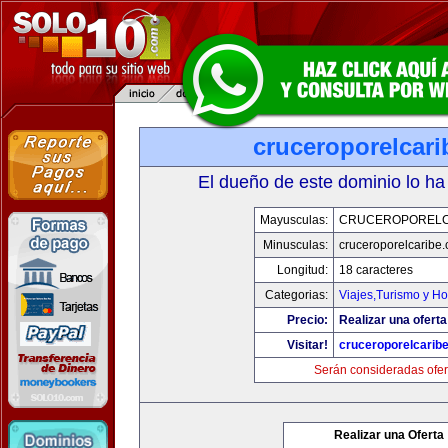
cruceroporelcar
El dueño de este dominio lo ha
Mayusculas:
CRUCEROPORELC
Minusculas:
cruceroporelcaribe
Longitud:
18 caracteres
Categorias:
Viajes,Turismo y H
Precio:
Realizar una oferta
Visitar!
cruceroporelcarib
Serán consideradas ofer
Realizar una Oferta