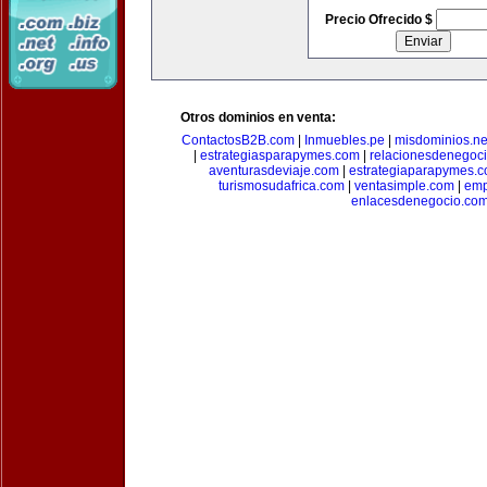
Precio Ofrecido $
Otros dominios en venta:
ContactosB2B.com
|
Inmuebles.pe
|
misdominios.ne
|
estrategiasparapymes.com
|
relacionesdenegoc
aventurasdeviaje.com
|
estrategiaparapymes.
turismosudafrica.com
|
ventasimple.com
|
emp
enlacesdenegocio.co