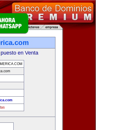
rica.com
 puesto en Venta
MERICA.COM
ca.com
ica.com
tas