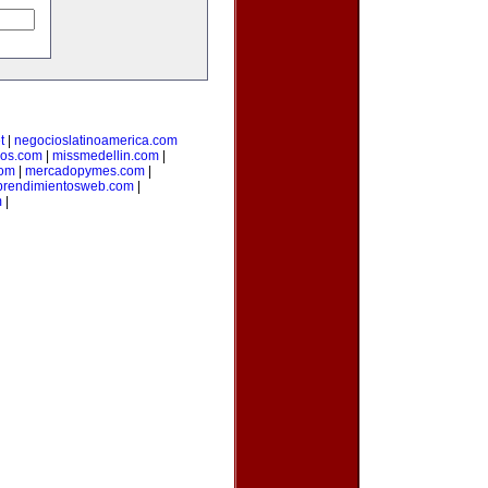
t
|
negocioslatinoamerica.com
ios.com
|
missmedellin.com
|
com
|
mercadopymes.com
|
rendimientosweb.com
|
m
|