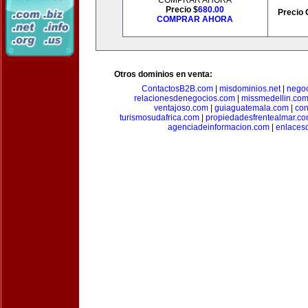
COMPRAR AHORA
Precio $
680.00
Precio 
COMPRAR AHORA
Otros dominios en venta:
ContactosB2B.com
|
misdominios.net
|
negoc
relacionesdenegocios.com
|
missmedellin.co
ventajoso.com
|
guiaguatemala.com
|
con
turismosudafrica.com
|
propiedadesfrentealmar.c
agenciadeinformacion.com
|
enlaces