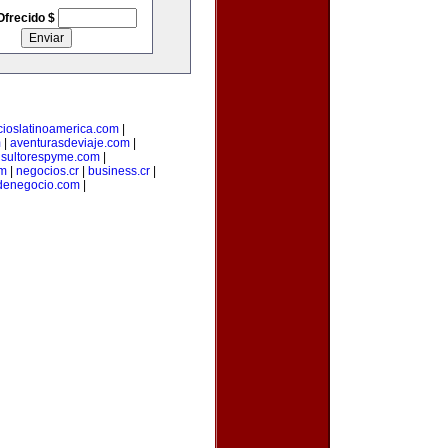
Ofrecido $
ioslatinoamerica.com
|
m
|
aventurasdeviaje.com
|
sultorespyme.com
|
om
|
negocios.cr
|
business.cr
|
denegocio.com
|