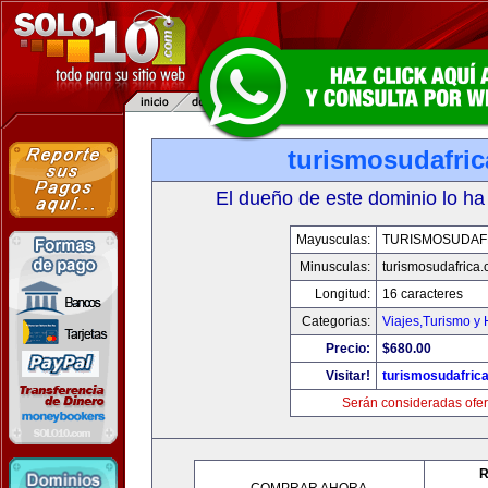
turismosudafri
El dueño de este dominio lo ha
Mayusculas:
TURISMOSUDAF
Minusculas:
turismosudafrica
Longitud:
16 caracteres
Categorias:
Viajes,Turismo y
Precio:
$680.00
Visitar!
turismosudafric
Serán consideradas ofer
R