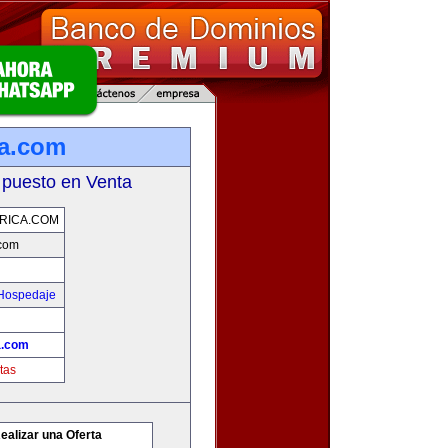
ca.com
 puesto en Venta
RICA.COM
.com
 Hospedaje
a.com
tas
ealizar una Oferta