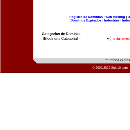
Registro de Dominios
|
Web Hosting
|
D
Dominios Expirados
|
Industrias
|
Indu
Categorías de Dominio:
[Pág. princi
** Precios expre
© 2002/2022 Solo10.com