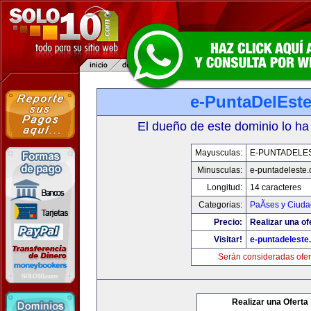
e-PuntaDelEst
El dueño de este dominio lo ha
Mayusculas:
E-PUNTADELE
Minusculas:
e-puntadeleste
Longitud:
14 caracteres
Categorias:
PaÃ­ses y Ciud
Precio:
Realizar una of
Visitar!
e-puntadeleste
Serán consideradas ofer
Realizar una Oferta